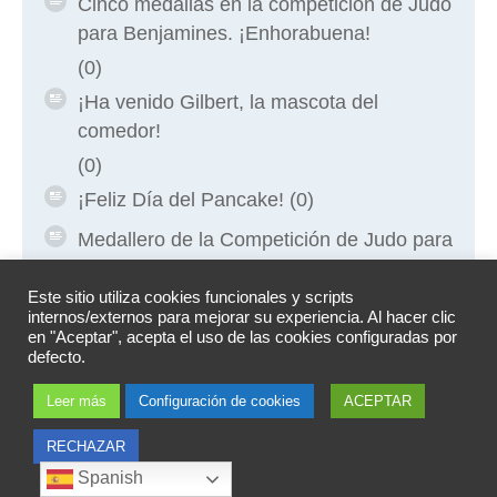
Cinco medallas en la competición de Judo
para Benjamines. ¡Enhorabuena!
(0)
¡Ha venido Gilbert, la mascota del
comedor!
(0)
¡Feliz Día del Pancake!
(0)
Medallero de la Competición de Judo para
Mini Benjamines
Este sitio utiliza cookies funcionales y scripts
(0)
internos/externos para mejorar su experiencia. Al hacer clic
La prueba LEA de 2º de Primaria se
en "Aceptar", acepta el uso de las cookies configuradas por
defecto.
realizará el 5 de junio
(0)
Leer más
Configuración de cookies
ACEPTAR
Fernando, Flora, Jimena, Victoria y Paula,
RECHAZAR
protagonistas de ‘devoradores de libros’
Spanish