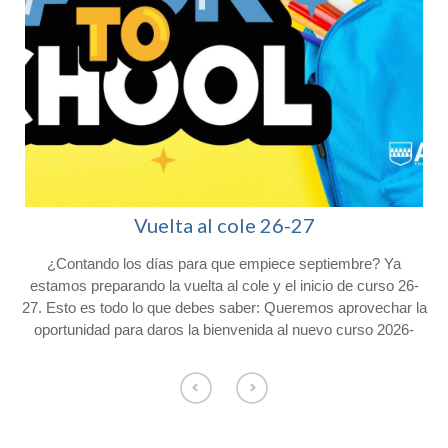
Vuelta al cole 26-27
¿Contando los días para que empiece septiembre? Ya
l
estamos preparando la vuelta al cole y el inicio de curso 26-
27. Esto es todo lo que debes saber: Queremos aprovechar la
oportunidad para daros la bienvenida al nuevo curso 2026-
2027 y agradeceros la confianza depositada en Colegio
Afuera. Con vistas al inicio del próximo curso, os hacemos
o
llegar la siguiente información. Consulta el calendario escolar
para el próximo curso 26-27 en nuestra web. CALENDARIO
ESCOLAR Los alumnos de Educación Infantil comenzarán el