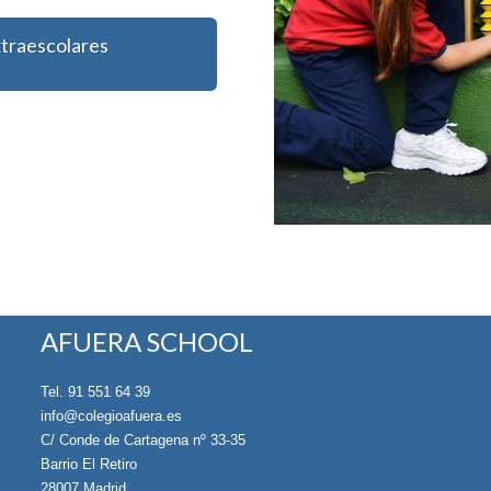
xtraescolares
AFUERA SCHOOL
Tel. 91 551 64 39
info@colegioafuera.es
C/ Conde de Cartagena nº 33-35
Barrio El Retiro
28007 Madrid