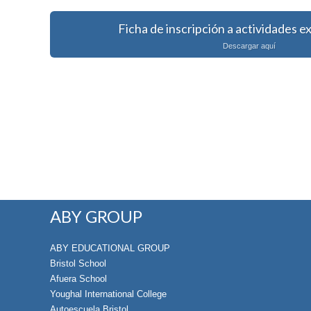
Ficha de inscripción a actividades e
Descargar aquí
ABY GROUP
ABY EDUCATIONAL GROUP
Bristol School
Afuera School
Youghal International College
Autoescuela Bristol