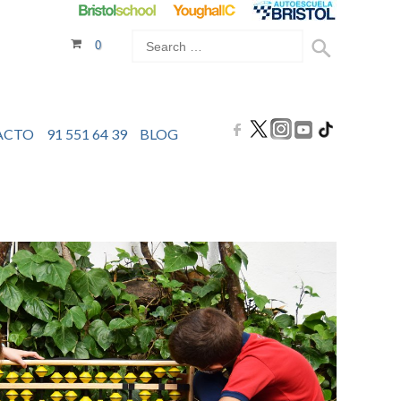
0
ACTO
91 551 64 39
BLOG