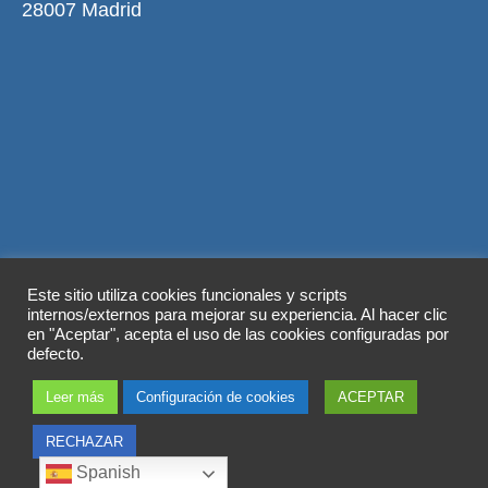
28007 Madrid
Aviso legal
Política de privacidad
Este sitio utiliza cookies funcionales y scripts
Política de cookies
internos/externos para mejorar su experiencia. Al hacer clic
en "Aceptar", acepta el uso de las cookies configuradas por
© 2026 Copyright by
Grupo ABY
. Todos los
defecto.
derechos reservados.
Leer más
Configuración de cookies
ACEPTAR
RECHAZAR
Spanish