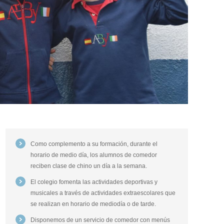
Como complemento a su formación, durante el
horario de medio día, los alumnos de comedor
reciben clase de chino un día a la semana.
El colegio fomenta las actividades deportivas y
musicales a través de actividades extraescolares que
se realizan en horario de mediodía o de tarde.
Disponemos de un servicio de comedor con menús