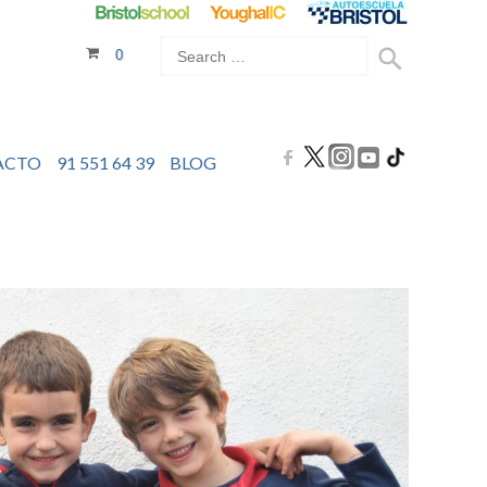
0
ACTO
91 551 64 39
BLOG