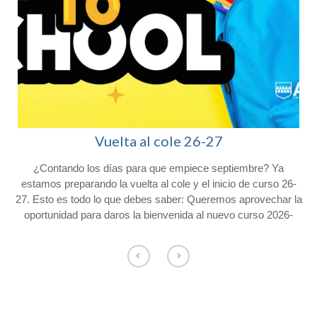
Vuelta al cole 26-27
¿Contando los días para que empiece septiembre? Ya
l
estamos preparando la vuelta al cole y el inicio de curso 26-
27. Esto es todo lo que debes saber: Queremos aprovechar la
oportunidad para daros la bienvenida al nuevo curso 2026-
2027 y agradeceros la confianza depositada en Colegio
Afuera. Con vistas al inicio del próximo curso, os hacemos
o
llegar la siguiente información. Consulta el calendario escolar
para el próximo curso 26-27 en nuestra web. CALENDARIO
ESCOLAR Los alumnos de Educación Infantil comenzarán el
curso el jueves 3 de septiembre y los