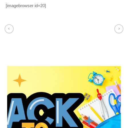
[imagebrowser id=20]