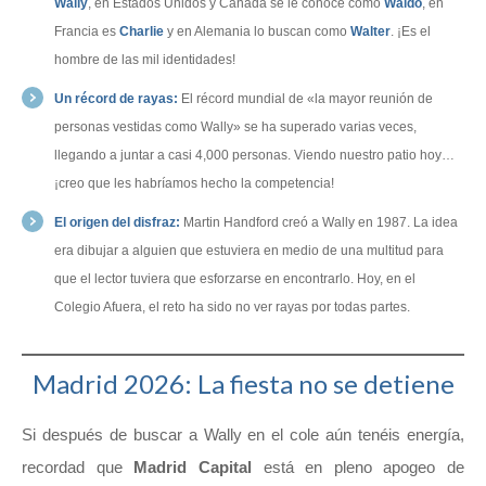
Wally
, en Estados Unidos y Canadá se le conoce como
Waldo
, en
Francia es
Charlie
y en Alemania lo buscan como
Walter
. ¡Es el
hombre de las mil identidades!
Un récord de rayas:
El récord mundial de «la mayor reunión de
personas vestidas como Wally» se ha superado varias veces,
llegando a juntar a casi 4,000 personas. Viendo nuestro patio hoy…
¡creo que les habríamos hecho la competencia!
El origen del disfraz:
Martin Handford creó a Wally en 1987. La idea
era dibujar a alguien que estuviera en medio de una multitud para
que el lector tuviera que esforzarse en encontrarlo. Hoy, en el
Colegio Afuera, el reto ha sido no ver rayas por todas partes.
Madrid 2026: La fiesta no se detiene
Si después de buscar a Wally en el cole aún tenéis energía,
recordad que
Madrid Capital
está en pleno apogeo de