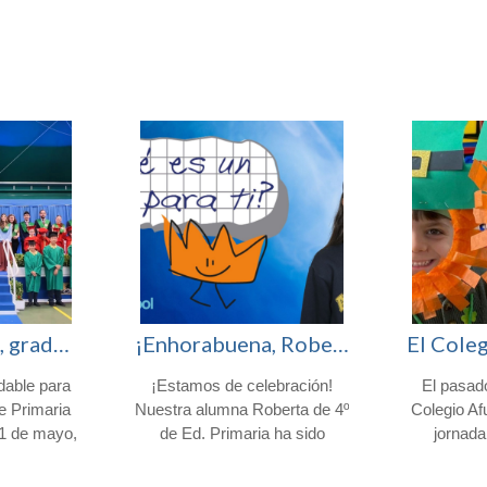
¡Enhorabuena, graduados!
¡Enhorabuena, Roberta! Finalista en el certamen nacional «¿Qué es un Rey para ti?»
dable para
¡Estamos de celebración!
El pasad
de Primaria
Nuestra alumna Roberta de 4º
Colegio Af
21 de mayo,
de Ed. Primaria ha sido
jornada
ativa del
seleccionada como una de
auténtica f
 vistió de
las finalistas de la 45.ª edición
conmemor