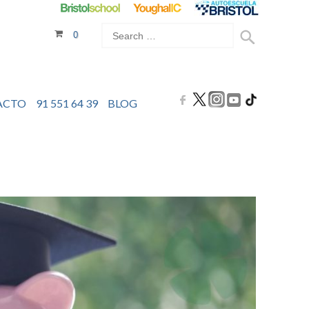
0
ACTO
91 551 64 39
BLOG