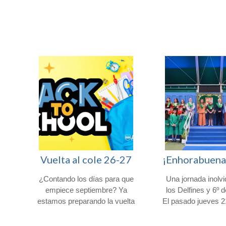
Afuera somos Uno entre 100.000
Vuelta al cole 26-27
ro
¿Contando los días para que
Una jornada inolvi
muy
empiece septiembre? Ya
los Delfines y 6º 
 de
estamos preparando la vuelta
El pasado jueves 
lta
al cole y el inicio de curso 26-
la comunidad educ
27. Esto es todo lo que debes
Colegio Afuera se