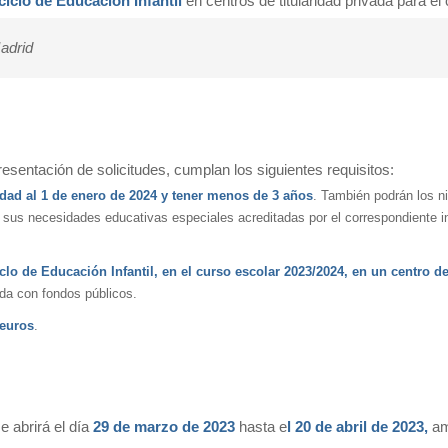
ciclo de Educación Infantil
en centros de titularidad privada para e
adrid
resentación de solicitudes, cumplan los siguientes requisitos:
idad al 1 de enero de 2024 y tener menos de 3 años
. También podrán los 
de sus necesidades educativas especiales acreditadas por el correspondiente 
clo de Educación Infantil, en el curso escolar 2023/2024, en un centro de
ida con fondos públicos.
 euros
.
e abrirá el día
29 de marzo de 2023
hasta e
l 20 de abril de 2023,
am