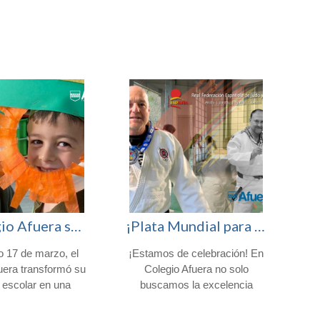
El Colegio Afuera se viste de verde para celebrar San Patricio
¡Plata Mundial para nuestro profesor Fran Nicolás!
o 17 de marzo, el
¡Estamos de celebración! En
H
uera transformó su
Colegio Afuera no solo
 escolar en una
buscamos la excelencia
iesta irlandesa para
académica, sino que nos
ar St. Patrick’s
rodeamos de personas que
niñ