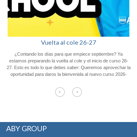
Vuelta al cole 26-27
¿Contando los días para que empiece septiembre? Ya
l
estamos preparando la vuelta al cole y el inicio de curso 26-
27. Esto es todo lo que debes saber: Queremos aprovechar la
oportunidad para daros la bienvenida al nuevo curso 2026-
2027 y agradeceros la confianza depositada en Colegio
Afuera. Con vistas al inicio del próximo curso, os hacemos
o
llegar la siguiente información. Consulta el calendario escolar
para el próximo curso 26-27 en nuestra web. CALENDARIO
ESCOLAR Los alumnos de Educación Infantil comenzarán el
curso el jueves 3 de septiembre y los
de primaria lo harán el viernes 4 de septiembre. El servicio de
ABY GROUP
permanencias comenzará el 4 de septiembre de 8:00 a 9:00 y
de 17:00 a 18:30 en la entrada de Conde de Cartagena, 33