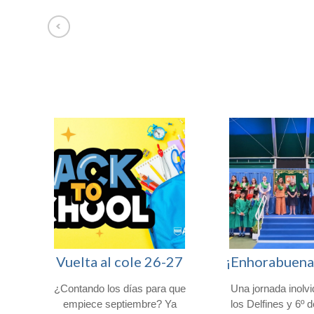
Afuera somos Uno entre 100.000
Vuelta al cole 26-27
ro
¿Contando los días para que
Una jornada inolvi
muy
empiece septiembre? Ya
los Delfines y 6º 