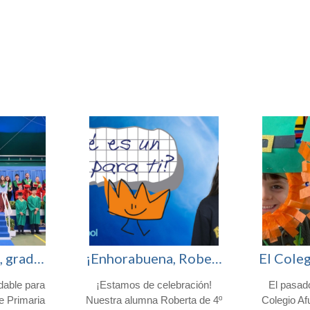
¡Enhorabuena, graduados!
¡Enhorabuena, Roberta! Finalista en el certamen nacional «¿Qué es un Rey para ti?»
dable para
¡Estamos de celebración!
El pasad
de Primaria
Nuestra alumna Roberta de 4º
Colegio Af