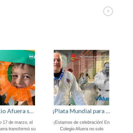
El Colegio Afuera se viste de verde para celebrar San Patricio
¡Plata Mundial para nuestro profesor Fran Nicolás!
o 17 de marzo, el
¡Estamos de celebración! En
H
uera transformó su
Colegio Afuera no solo