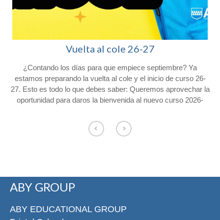
Vuelta al cole 26-27
¿Contando los días para que empiece septiembre? Ya
l
estamos preparando la vuelta al cole y el inicio de curso 26-
27. Esto es todo lo que debes saber: Queremos aprovechar la
oportunidad para daros la bienvenida al nuevo curso 2026-
2027 y agradeceros la confianza depositada en Colegio
Afuera. Con vistas al inicio del próximo curso, os hacemos
o
llegar la siguiente información. Consulta el calendario escolar
para el próximo curso 26-27 en nuestra web. CALENDARIO
ESCOLAR Los alumnos de Educación Infantil comenzarán el
curso el jueves 3 de septiembre y los
de primaria lo harán el viernes 4 de septiembre. El servicio de
ABY GROUP
permanencias comenzará el 4 de septiembre de 8:00 a 9:00 y
de 17:00 a 18:30 en la entrada de Conde de Cartagena, 33
n
para los alumnos que lo han solicitado. Los días de apertura
ABY EDUCATIONAL GROUP
especial en Navidad y Semana Santa no habrá permanencias.