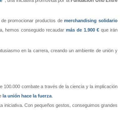
le”
, una iniciativa promovida por la
Fundación Uno Entre
 de promocionar productos de
merchandising solidario
iva, hemos conseguido recaudar
más de 1.900 €
que irán
entusiasmo en la carrera, creando un ambiente de unión y
e 100.000 combate a través de la ciencia y la implicación
ue
la unión hace la fuerza
.
ita iniciativa. Con pequeños gestos, conseguimos grandes