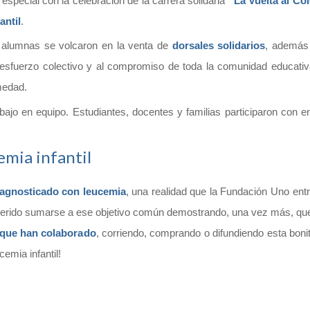
especial con la celebración de la carrera solidaria
“La Vuelta al Co
antil
.
y alumnas se volcaron en la venta de
dorsales solidarios
, además
 esfuerzo colectivo y al compromiso de toda la comunidad educat
medad.
abajo en equipo. Estudiantes, docentes y familias participaron con 
emia infantil
iagnosticado con leucemia
, una realidad que la Fundación Uno entr
 querido sumarse a ese objetivo común demostrando, una vez más, q
 que han colaborado
, corriendo, comprando o difundiendo esta bon
emia infantil!