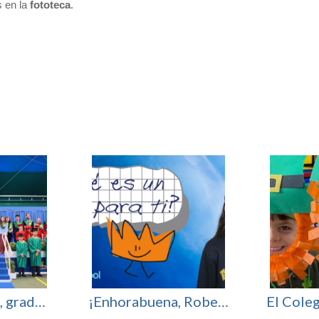
s en la
fototeca
.
¡Enhorabuena, graduados!
¡Enhorabuena, Roberta! Finalista en el certamen nacional «¿Qué es un Rey para ti?»