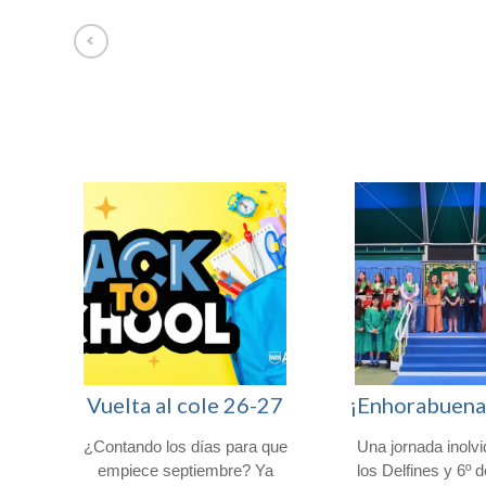
Afuera somos Uno entre 100.000
Vuelta al cole 26-27
ro
¿Contando los días para que
Una jornada inolvi
muy
empiece septiembre? Ya
los Delfines y 6º 