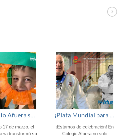
El Colegio Afuera se viste de verde para celebrar San Patricio
¡Plata Mundial para nuestro profesor Fran Nicolás!
o 17 de marzo, el
¡Estamos de celebración! En
H
uera transformó su
Colegio Afuera no solo