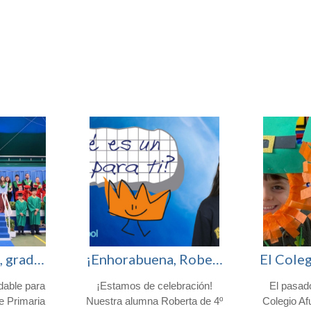
¡Enhorabuena, graduados!
¡Enhorabuena, Roberta! Finalista en el certamen nacional «¿Qué es un Rey para ti?»
dable para
¡Estamos de celebración!
El pasad
de Primaria
Nuestra alumna Roberta de 4º
Colegio Af