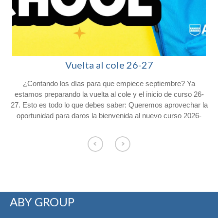
Vuelta al cole 26-27
¿Contando los días para que empiece septiembre? Ya
l
estamos preparando la vuelta al cole y el inicio de curso 26-
27. Esto es todo lo que debes saber: Queremos aprovechar la
oportunidad para daros la bienvenida al nuevo curso 2026-
2027 y agradeceros la confianza depositada en Colegio
Afuera. Con vistas al inicio del próximo curso, os hacemos
o
llegar la siguiente información. Consulta el calendario escolar
para el próximo curso 26-27 en nuestra web. CALENDARIO
ESCOLAR Los alumnos de Educación Infantil comenzarán el
curso el jueves 3 de septiembre y los
de primaria lo harán el viernes 4 de septiembre. El servicio de
ABY GROUP
permanencias comenzará el 4 de septiembre de 8:00 a 9:00 y
de 17:00 a 18:30 en la entrada de Conde de Cartagena, 33