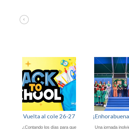
Afuera somos Uno entre 100.000
Vuelta al cole 26-27
ro
¿Contando los días para que
Una jornada inolvi