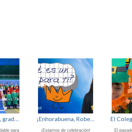
¡Enhorabuena, graduados!
¡Enhorabuena, Roberta! Finalista en el certamen nacional «¿Qué es un Rey para ti?»
dable para
¡Estamos de celebración!
El pasad