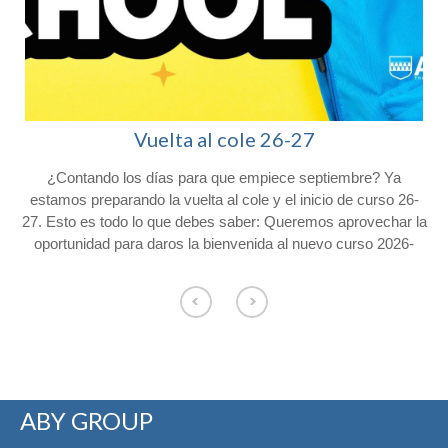
Vuelta al cole 26-27
¿Contando los días para que empiece septiembre? Ya
l
estamos preparando la vuelta al cole y el inicio de curso 26-
27. Esto es todo lo que debes saber: Queremos aprovechar la
oportunidad para daros la bienvenida al nuevo curso 2026-
2027 y agradeceros la confianza depositada en Colegio
Afuera. Con vistas al inicio del próximo curso, os hacemos
o
llegar la siguiente información. Consulta el calendario escolar
para el próximo curso 26-27 en nuestra web. CALENDARIO
ESCOLAR Los alumnos de Educación Infantil comenzarán el
curso el jueves 3 de septiembre y los
de primaria lo harán el viernes 4 de septiembre. El servicio de
ABY GROUP
permanencias comenzará el 4 de septiembre de 8:00 a 9:00 y
de 17:00 a 18:30 en la entrada de Conde de Cartagena, 33