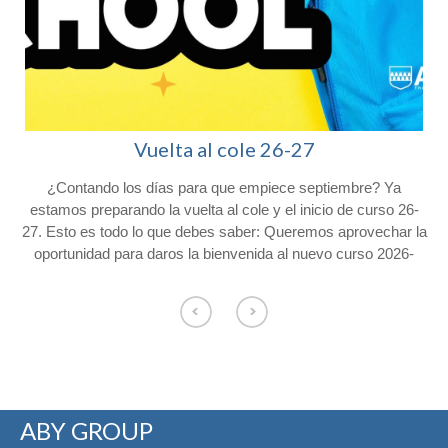
Vuelta al cole 26-27
¿Contando los días para que empiece septiembre? Ya
l
estamos preparando la vuelta al cole y el inicio de curso 26-
27. Esto es todo lo que debes saber: Queremos aprovechar la
oportunidad para daros la bienvenida al nuevo curso 2026-
2027 y agradeceros la confianza depositada en Colegio
Afuera. Con vistas al inicio del próximo curso, os hacemos
o
llegar la siguiente información. Consulta el calendario escolar
para el próximo curso 26-27 en nuestra web. CALENDARIO
ESCOLAR Los alumnos de Educación Infantil comenzarán el
curso el jueves 3 de septiembre y los
de primaria lo harán el viernes 4 de septiembre. El servicio de
ABY GROUP
permanencias comenzará el 4 de septiembre de 8:00 a 9:00 y