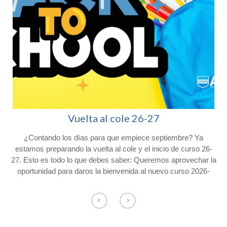
Vuelta al cole 26-27
¿Contando los días para que empiece septiembre? Ya
l
estamos preparando la vuelta al cole y el inicio de curso 26-
27. Esto es todo lo que debes saber: Queremos aprovechar la
oportunidad para daros la bienvenida al nuevo curso 2026-
2027 y agradeceros la confianza depositada en Colegio
Afuera. Con vistas al inicio del próximo curso, os hacemos
o
llegar la siguiente información. Consulta el calendario escolar
para el próximo curso 26-27 en nuestra web. CALENDARIO
ESCOLAR Los alumnos de Educación Infantil comenzarán el