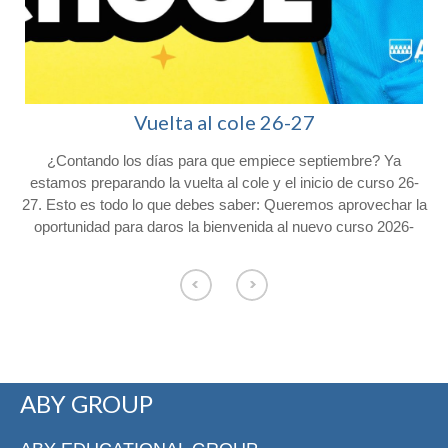
Vuelta al cole 26-27
¿Contando los días para que empiece septiembre? Ya
l
estamos preparando la vuelta al cole y el inicio de curso 26-
27. Esto es todo lo que debes saber: Queremos aprovechar la
oportunidad para daros la bienvenida al nuevo curso 2026-
2027 y agradeceros la confianza depositada en Colegio
Afuera. Con vistas al inicio del próximo curso, os hacemos
o
llegar la siguiente información. Consulta el calendario escolar
para el próximo curso 26-27 en nuestra web. CALENDARIO
ESCOLAR Los alumnos de Educación Infantil comenzarán el
curso el jueves 3 de septiembre y los
de primaria lo harán el viernes 4 de septiembre. El servicio de
ABY GROUP
permanencias comenzará el 4 de septiembre de 8:00 a 9:00 y
de 17:00 a 18:30 en la entrada de Conde de Cartagena, 33
n
para los alumnos que lo han solicitado. Los días de apertura