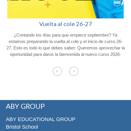
Vuelta al cole 26-27
¿Contando los días para que empiece septiembre? Ya
l
estamos preparando la vuelta al cole y el inicio de curso 26-
27. Esto es todo lo que debes saber: Queremos aprovechar la
oportunidad para daros la bienvenida al nuevo curso 2026-
2027 y agradeceros la confianza depositada en Colegio
Afuera. Con vistas al inicio del próximo curso, os hacemos
o
llegar la siguiente información. Consulta el calendario escolar
para el próximo curso 26-27 en nuestra web. CALENDARIO
ESCOLAR Los alumnos de Educación Infantil comenzarán el
curso el jueves 3 de septiembre y los
de primaria lo harán el viernes 4 de septiembre. El servicio de
ABY GROUP
permanencias comenzará el 4 de septiembre de 8:00 a 9:00 y
de 17:00 a 18:30 en la entrada de Conde de Cartagena, 33
n
para los alumnos que lo han solicitado. Los días de apertura
ABY EDUCATIONAL GROUP
especial en Navidad y Semana Santa no habrá permanencias.
Bristol School