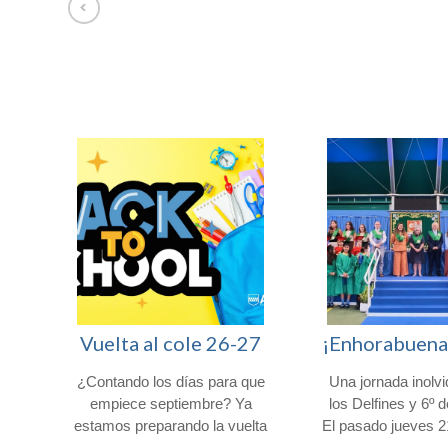
Afuera somos Uno entre 100.000
Vuelta al cole 26-27
ro
¿Contando los días para que
Una jornada inolvi
muy
empiece septiembre? Ya
los Delfines y 6º 
 de
estamos preparando la vuelta
El pasado jueves 
lta
al cole y el inicio de curso 26-
la comunidad educ