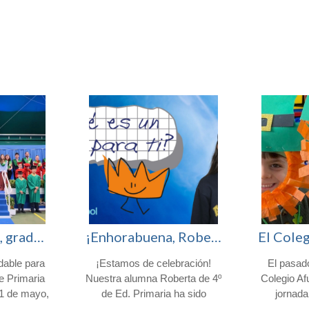
¡Enhorabuena, graduados!
¡Enhorabuena, Roberta! Finalista en el certamen nacional «¿Qué es un Rey para ti?»
dable para
¡Estamos de celebración!
El pasad
de Primaria
Nuestra alumna Roberta de 4º
Colegio Af
21 de mayo,
de Ed. Primaria ha sido
jornada
ativa del
seleccionada como una de
auténtica f