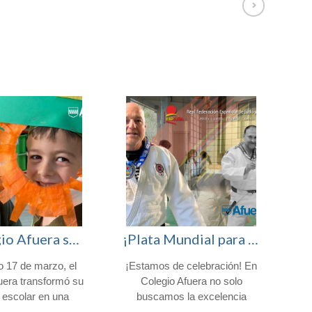
El Colegio Afuera se viste de verde para celebrar San Patricio
¡Plata Mundial para nuestro profesor Fran Nicolás!
o 17 de marzo, el
¡Estamos de celebración! En
H
uera transformó su
Colegio Afuera no solo
 escolar en una
buscamos la excelencia
iesta irlandesa para
académica, sino que nos