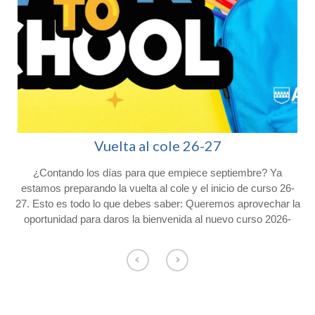
Vuelta al cole 26-27
¿Contando los días para que empiece septiembre? Ya
l
estamos preparando la vuelta al cole y el inicio de curso 26-
27. Esto es todo lo que debes saber: Queremos aprovechar la
oportunidad para daros la bienvenida al nuevo curso 2026-
2027 y agradeceros la confianza depositada en Colegio
Afuera. Con vistas al inicio del próximo curso, os hacemos
o
llegar la siguiente información. Consulta el calendario escolar
para el próximo curso 26-27 en nuestra web. CALENDARIO
ESCOLAR Los alumnos de Educación Infantil comenzarán el
curso el jueves 3 de septiembre y los