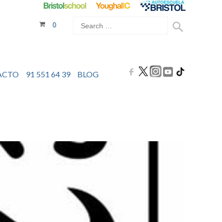
0
ACTO
91 551 64 39
BLOG