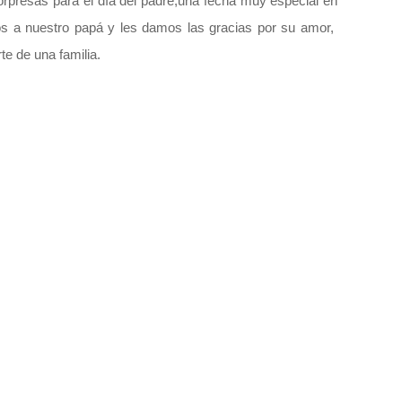
orpresas para el día del padre,una fecha muy especial en
 a nuestro papá y les damos las gracias por su amor,
te de una familia.