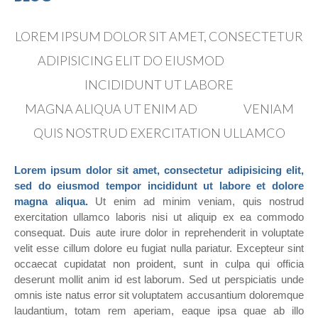
LOREM IPSUM DOLOR SIT AMET, CONSECTETUR
ADIPISICING ELIT DO EIUSMOD
TEMPOR
INCIDIDUNT UT LABORE
MAGNA ALIQUA UT ENIM AD
MINIM
VENIAM
QUIS NOSTRUD EXERCITATION ULLAMCO
Lorem ipsum dolor sit amet, consectetur adipisicing elit,
sed do eiusmod tempor incididunt ut labore et dolore
magna aliqua.
Ut enim ad minim veniam, quis nostrud
exercitation ullamco laboris nisi ut aliquip ex ea commodo
consequat. Duis aute irure dolor in reprehenderit in voluptate
velit esse cillum dolore eu fugiat nulla pariatur. Excepteur sint
occaecat cupidatat non proident, sunt in culpa qui officia
deserunt mollit anim id est laborum. Sed ut perspiciatis unde
omnis iste natus error sit voluptatem accusantium doloremque
laudantium, totam rem aperiam, eaque ipsa quae ab illo