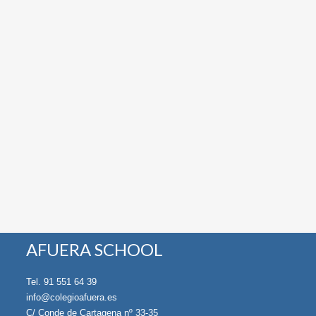
AFUERA SCHOOL
Tel. 91 551 64 39
info@colegioafuera.es
C/ Conde de Cartagena nº 33-35