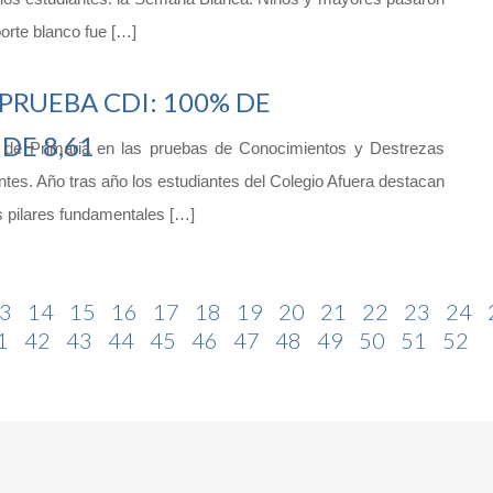
orte blanco fue […]
PRUEBA CDI: 100% DE
DE 8,61
 de Primaria en las pruebas de Conocimientos y Destrezas
ntes. Año tras año los estudiantes del Colegio Afuera destacan
s pilares fundamentales […]
3
14
15
16
17
18
19
20
21
22
23
24
1
42
43
44
45
46
47
48
49
50
51
52