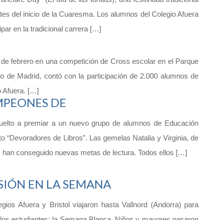
es del inicio de la Cuaresma. Los alumnos del Colegio Afuera
par en la tradicional carrera […]
0 de febrero en una competición de Cross escolar en el Parque
nto de Madrid, contó con la participación de 2.000 alumnos de
io Afuera. […]
MPEONES DE
vuelto a premiar a un nuevo grupo de alumnos de Educación
to “Devoradores de Libros”. Las gemelas Natalia y Virginia, de
es han conseguido nuevas metas de lectura. Todos ellos […]
SIÓN EN LA SEMANA
ios Afuera y Bristol viajaron hasta Vallnord (Andorra) para
 los estudiantes: la Semana Blanca. Niños y mayores pasaron