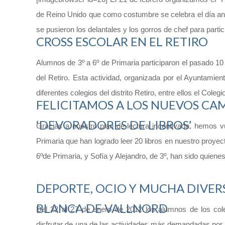
de Reino Unido que como costumbre se celebra el día ant
se pusieron los delantales y los gorros de chef para partici
CROSS ESCOLAR EN EL RETIRO
Alumnos de 3º a 6º de Primaria participaron el pasado 1
del Retiro. Esta actividad, organizada por el Ayuntamie
diferentes colegios del distrito Retiro, entre ellos el Coleg
FELICITAMOS A LOS NUEVOS CA
‘DEVORADORES DE LIBROS’
Gracias a nuestro plan de lectura incentivada, hemos 
Primaria que han logrado leer 20 libros en nuestro proyec
6ºde Primaria, y Sofía y Alejandro, de 3º, han sido quien
DEPORTE, OCIO Y MUCHA DIVER
BLANCA DE VALLNORD
Del 22 al 27 de enero de 2012 los alumnos de los coleg
disfrutar de una de las actividades más demandadas por