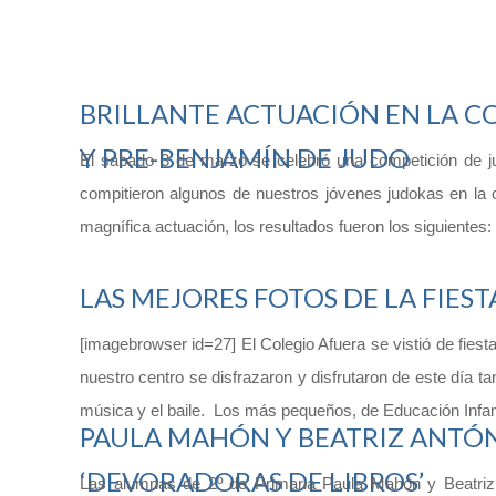
BRILLANTE ACTUACIÓN EN LA 
Y PRE-BENJAMÍN DE JUDO
El sábado 3 de marzo se celebró una competición de ju
compitieron algunos de nuestros jóvenes judokas en la
magnífica actuación, los resultados fueron los siguientes
LAS MEJORES FOTOS DE LA FIES
[imagebrowser id=27] El Colegio Afuera se vistió de fies
nuestro centro se disfrazaron y disfrutaron de este día t
música y el baile. Los más pequeños, de Educación Infanti
PAULA MAHÓN Y BEATRIZ ANTÓN
‘DEVORADORAS DE LIBROS’
Las alumnas de 2º de Primaria Paula Mahón y Beatriz A