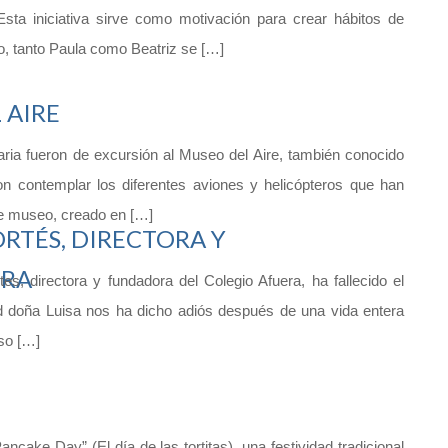
Esta iniciativa sirve como motivación para crear hábitos de
o, tanto Paula como Beatriz se […]
 AIRE
aria fueron de excursión al Museo del Aire, también conocido
on contemplar los diferentes aviones y helicópteros que han
Este museo, creado en […]
RTÉS, DIRECTORA Y
ERA
, directora y fundadora del Colegio Afuera, ha fallecido el
 doña Luisa nos ha dicho adiós después de una vida entera
so […]
cake Day” (El día de las tortitas), una festividad tradicional