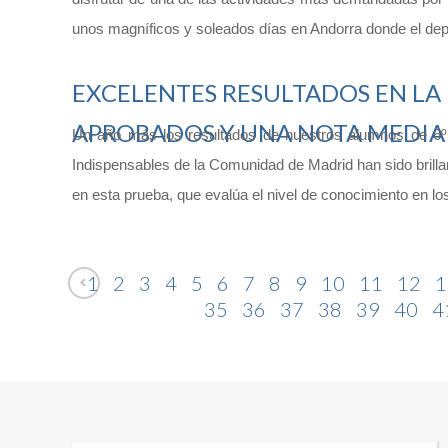
unos magníficos y soleados días en Andorra donde el dep
EXCELENTES RESULTADOS EN LA 
APROBADOS Y UNA NOTA MEDIA 
Un año más los resultados de nuestros alumnos de 6º
Indispensables de la Comunidad de Madrid han sido brilla
en esta prueba, que evalúa el nivel de conocimiento en lo
1
2
3
4
5
6
7
8
9
10
11
12
1
35
36
37
38
39
40
4