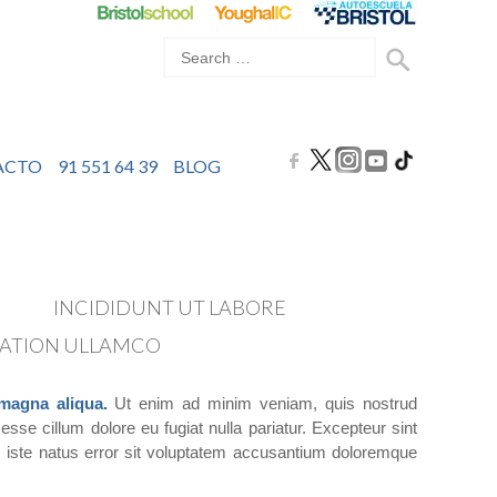
ACTO
91 551 64 39
BLOG
MPOR
INCIDIDUNT UT LABORE
TATION ULLAMCO
 magna aliqua.
Ut enim ad minim veniam, quis nostrud
esse cillum dolore eu fugiat nulla pariatur. Excepteur sint
is iste natus error sit voluptatem accusantium doloremque