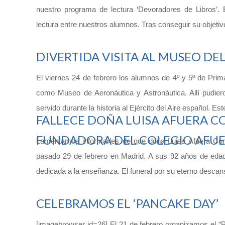
nuestro programa de lectura ‘Devoradores de Libros’. 
lectura entre nuestros alumnos. Tras conseguir su objetiv
DIVERTIDA VISITA AL MUSEO DEL
El viernes 24 de febrero los alumnos de 4º y 5º de Prim
como Museo de Aeronáutica y Astronáutica. Allí pudier
servido durante la historia al Ejército del Aire español. 
FALLECE DOÑA LUISA AFUERA CO
FUNDADORA DEL COLEGIO AFU
Lamentamos informarles de que doña Luisa Afuera Cortes
pasado 29 de febrero en Madrid. A sus 92 años de edad
dedicada a la enseñanza. El funeral por su eterno descan
CELEBRAMOS EL ‘PANCAKE DAY’
[imagebrowser id=26] El 21 de febrero organizamos el “Pan