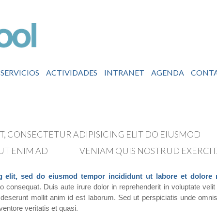
SERVICIOS
ACTIVIDADES
INTRANET
AGENDA
CONT
T, CONSECTETUR ADIPISICING ELIT DO EIUSMOD
TE
UT ENIM AD
MINIM
VENIAM QUIS NOSTRUD EXERCI
g elit, sed do eiusmod tempor incididunt ut labore et dolore
 consequat. Duis aute irure dolor in reprehenderit in voluptate velit 
ia deserunt mollit anim id est laborum. Sed ut perspiciatis unde omn
entore veritatis et quasi.