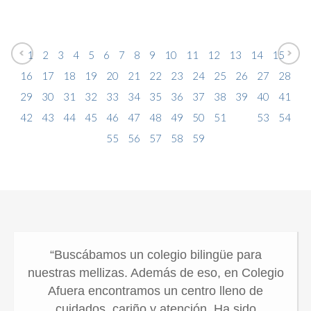
1
2
3
4
5
6
7
8
9
10
11
12
13
14
15
16
17
18
19
20
21
22
23
24
25
26
27
28
29
30
31
32
33
34
35
36
37
38
39
40
41
42
43
44
45
46
47
48
49
50
51
52
53
54
55
56
57
58
59
“Buscábamos un colegio bilingüe para
nuestras mellizas. Además de eso, en Colegio
Afuera encontramos un centro lleno de
cuidados, cariño y atención. Ha sido