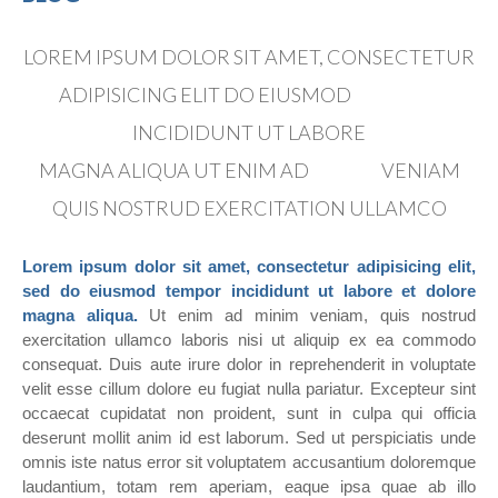
LOREM IPSUM DOLOR SIT AMET, CONSECTETUR
ADIPISICING ELIT DO EIUSMOD
TEMPOR
INCIDIDUNT UT LABORE
MAGNA ALIQUA UT ENIM AD
MINIM
VENIAM
QUIS NOSTRUD EXERCITATION ULLAMCO
Lorem ipsum dolor sit amet, consectetur adipisicing elit,
sed do eiusmod tempor incididunt ut labore et dolore
magna aliqua.
Ut enim ad minim veniam, quis nostrud
exercitation ullamco laboris nisi ut aliquip ex ea commodo
consequat. Duis aute irure dolor in reprehenderit in voluptate
velit esse cillum dolore eu fugiat nulla pariatur. Excepteur sint
occaecat cupidatat non proident, sunt in culpa qui officia
deserunt mollit anim id est laborum. Sed ut perspiciatis unde
omnis iste natus error sit voluptatem accusantium doloremque
laudantium, totam rem aperiam, eaque ipsa quae ab illo