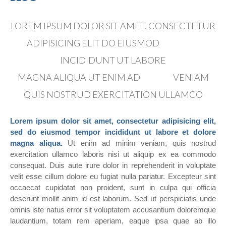
LOREM IPSUM DOLOR SIT AMET, CONSECTETUR
ADIPISICING ELIT DO EIUSMOD
TEMPOR
INCIDIDUNT UT LABORE
MAGNA ALIQUA UT ENIM AD
MINIM
VENIAM
QUIS NOSTRUD EXERCITATION ULLAMCO
Lorem ipsum dolor sit amet, consectetur adipisicing elit,
sed do eiusmod tempor incididunt ut labore et dolore
magna aliqua.
Ut enim ad minim veniam, quis nostrud
exercitation ullamco laboris nisi ut aliquip ex ea commodo
consequat. Duis aute irure dolor in reprehenderit in voluptate
velit esse cillum dolore eu fugiat nulla pariatur. Excepteur sint
occaecat cupidatat non proident, sunt in culpa qui officia
deserunt mollit anim id est laborum. Sed ut perspiciatis unde
omnis iste natus error sit voluptatem accusantium doloremque
laudantium, totam rem aperiam, eaque ipsa quae ab illo