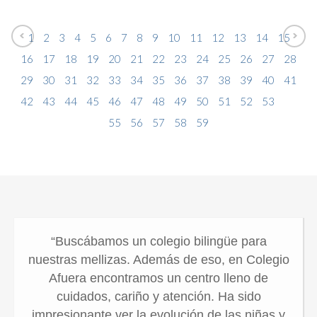
1
2
3
4
5
6
7
8
9
10
11
12
13
14
15
16
17
18
19
20
21
22
23
24
25
26
27
28
29
30
31
32
33
34
35
36
37
38
39
40
41
42
43
44
45
46
47
48
49
50
51
52
53
54
55
56
57
58
59
“Buscábamos un colegio bilingüe para
nuestras mellizas. Además de eso, en Colegio
Afuera encontramos un centro lleno de
cuidados, cariño y atención. Ha sido
impresionante ver la evolución de las niñas y