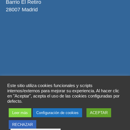
Barrio El Retiro
28007 Madrid
Aviso legal
Política de privacidad
Este sitio utiliza cookies funcionales y scripts
Política de cookies
internos/externos para mejorar su experiencia. Al hacer clic
en "Aceptar", acepta el uso de las cookies configuradas por
© 2026 Copyright by
Grupo ABY
. Todos los
defecto.
derechos reservados.
Leer más
Configuración de cookies
ACEPTAR
RECHAZAR