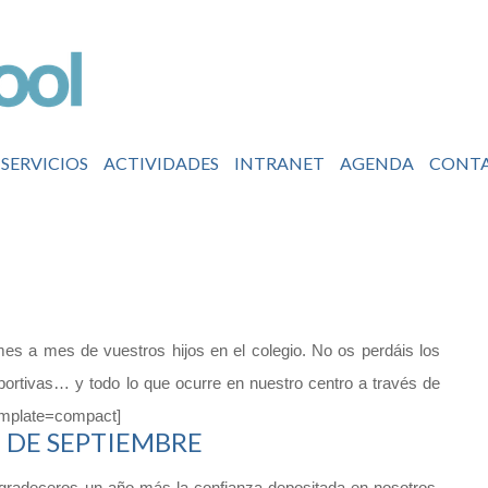
SERVICIOS
ACTIVIDADES
INTRANET
AGENDA
CONT
s a mes de vuestros hijos en el colegio. No os perdáis los
ortivas… y todo lo que ocurre en nuestro centro a través de
template=compact]
7 DE SEPTIEMBRE
gradeceros un año más la confianza depositada en nosotros.