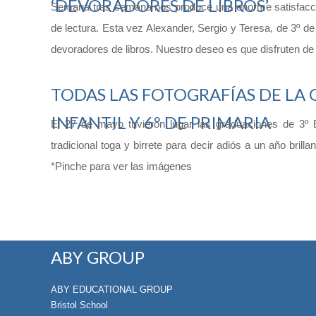
‘DEVORADORES DE LIBROS’
Semana tras semana nos produce una enorme satisfacci
de lectura. Esta vez Alexander, Sergio y Teresa, de 3º d
devoradores de libros. Nuestro deseo es que disfruten de 
TODAS LAS FOTOGRAFÍAS DE LA 
INFANTIL Y 6º DE PRIMARIA
El 27 de mayo tuvieron lugar las graduaciones de 3º Ed
tradicional toga y birrete para decir adiós a un año bril
*Pinche para ver las imágenes
ABY GROUP
ABY EDUCATIONAL GROUP
Bristol School