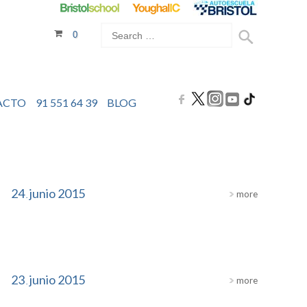
0
ACTO
91 551 64 39
BLOG
24
junio
2015
more
.
23
junio
2015
more
.