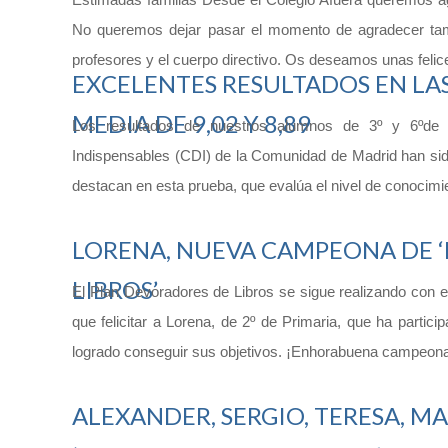
No queremos dejar pasar el momento de agradecer tamb
profesores y el cuerpo directivo. Os deseamos unas feli
EXCELENTES RESULTADOS EN LAS
MEDIA DE 9,02 Y 8,89
Los resultados de nuestros alumnos de 3º y 6ºde 
Indispensables (CDI) de la Comunidad de Madrid han sido
destacan en esta prueba, que evalúa el nivel de conocimi
LORENA, NUEVA CAMPEONA DE 
LIBROS’
El Plan Devoradores de Libros se sigue realizando con
que felicitar a Lorena, de 2º de Primaria, que ha parti
logrado conseguir sus objetivos. ¡Enhorabuena campeon
ALEXANDER, SERGIO, TERESA, MA