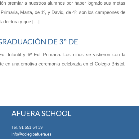
ón premiar a nuestros alumnos por haber logrado sus metas
e Primaria, Marta, de 1º, y David, de 4º, son los campeones de
la lectura y que […]
GRADUACIÓN DE 3º DE
. Infantil y 6º Ed. Primaria. Los niños se vistieron con la
lante en una emotiva ceremonia celebrada en el Colegio Bristol.
AFUERA SCHOOL
Tel. 91 551 64 39
info@colegioafuera.es