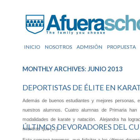
INICIO
NOSOTROS
ADMISIÓN
PROPUESTA
MONTHLY ARCHIVES: JUNIO 2013
DEPORTISTAS DE ÉLITE EN KARA
Además de buenos estudiantes y mejores personas, en 
nuestros alumnos. Cuatro alumnas de Primaria han r
modalidades de karate y natación. Alejandra ha logr
ÚLTIMOS DEVORADORES DEL CU
mientras que […]
Esta semana tenemos que felicitar a los últimos devor