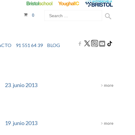
0
ACTO
91 551 64 39
BLOG
23
junio
2013
more
.
19
junio
2013
more
.