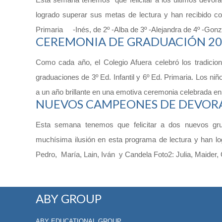
logrado superar sus metas de lectura y han recibido con
Primaria -Inés, de 2º -Alba de 3º -Alejandra de 4º -Gonz
CEREMONIA DE GRADUACIÓN 20
Como cada año, el Colegio Afuera celebró los tradicio
graduaciones de 3º Ed. Infantil y 6º Ed. Primaria. Los niño
a un año brillante en una emotiva ceremonia celebrada en
NUEVOS CAMPEONES DE DEVORA
Esta semana tenemos que felicitar a dos nuevos gru
muchísima ilusión en esta programa de lectura y han l
Pedro, María, Lain, Iván y Candela Foto2: Julia, Maider, C
ABY GROUP
ABY EDUCATIONAL GROUP