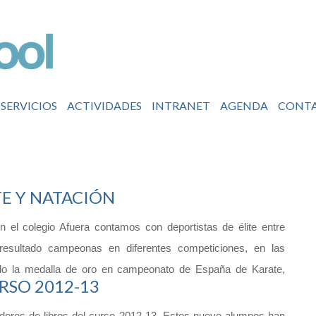
SERVICIOS
ACTIVIDADES
INTRANET
AGENDA
CONT
TE Y NATACIÓN
el colegio Afuera contamos con deportistas de élite entre
esultado campeonas en diferentes competiciones, en las
ado la medalla de oro en campeonato de España de Karate,
RSO 2012-13
adores de libros del curso 2012-13. Estos nueve alumnos han