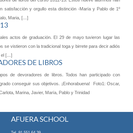
 satisfacción y orgullo esta distinción -María y Pablo de 1º
alo, Maria, […]
13
nales actos de graduación. El 29 de mayo tuvieron lugar las
s se vistieron con la tradicional toga y birrete para decir adiós
 el […]
DORES DE LIBROS
pos de devoradores de libros. Todos han participado con
ogrado conseguir sus objetivos. ¡Enhorabuena! Foto1: Oscar,
arlota, Marina, Javier, María, Pablo y Trinidad
AFUERA SCHOOL
Tel. 91 551 64 39