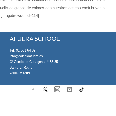
uelta de globos de colores con nuestros deseos contribuyan a
 [imagebrowser id=114]
AFUERA SCHOOL
Tel. 91 551 64 39
info@colegioafuera.es
C/ Conde de Cartagena nº 33-35
Barrio El Retiro
28007 Madrid
.