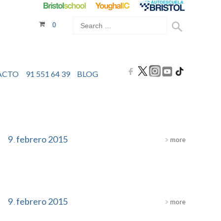
0
ACTO
91 551 64 39
BLOG
9
febrero
2015
more
.
9
febrero
2015
more
.