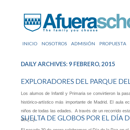
INICIO
NOSOTROS
ADMISIÓN
PROPUESTA
DAILY ARCHIVES: 9 FEBRERO, 2015
EXPLORADORES DEL PARQUE DEL
Los alumos de Infantil y Primaria se convirtieron la pa
histórico-artístico más importante de Madrid. El aula 
niños de todas las edades. A través de un recorrido est
SUELTA DE GLOBOS POR EL DÍA D
del […]
El pasado 30 de enero celebramos el Día de la Paz en el c