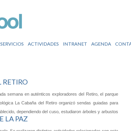
SERVICIOS
ACTIVIDADES
INTRANET
AGENDA
CONT
 RETIRO
sada semana en auténticos exploradores del Retiro, el parque
ecológica La Cabaña del Retiro organizó sendas guiadas para
ablecido, dependiendo del cuso, estudiaron árboles y arbustos
E LA PAZ
ole. Se realizaron distintas actividades relacionadas con esta